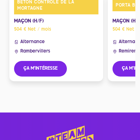
BETON CONTROLE DE LA
PORTA BRO
MORTAGNE
MAÇON (H/F)
MAÇON (H/F
504 € Net / mois
504 € Net /
Alternance
Alternan
Rambervillers
Remirem
ÇA M'INTÉRESSE
ÇA M'IN