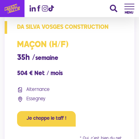
MENU
DA SILVA VOSGES CONSTRUCTION
MAÇON (H/F)
35h /
semaine
504 € Net / mois
Alternance
Essegney
Je choppe le taff !
* Oui, c'est bien du net