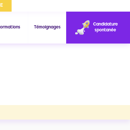
SE
Candidature
ormations
Témoignages
spontanée