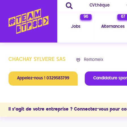
CVthèque
96
67
Jobs
Alternances
CHACHAY SYLVERE SAS
Remomeix
Appelez-nous ! 0329583799
Candidature spo
Il s'agit de votre entreprise ? Connectez-vous pour co